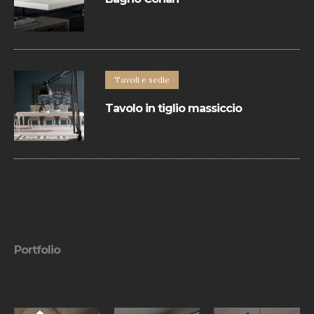
Bagno dallo stile minimal che svolge il
suo lavoro di contenimento, di sostegno,
di elegante arredo, integrandosi in ogni
ambiente.
Tavoli e sedie
Tavolo in tiglio massiccio
Il piano e allunghe sono realizzate con
bordo perimetrale in ciliegio massiccio. I
diversi colori e finiture del legno
permettono di creare infinite soluzioni.
Portfolio