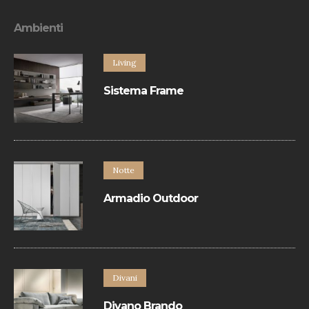
Ambienti
Living
Sistema Frame
Sistema contenitori è un programma
componibile basato sul libero
accostamento di un’ampia varietà di
elementi a terra e a parete.
Notte
Armadio Outdoor
Armadio con apertura battente.
Divani
Divano Brando