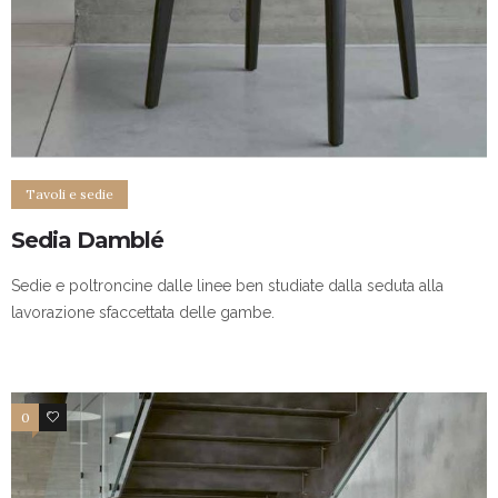
Tavoli e sedie
Sedia Damblé
Sedie e poltroncine dalle linee ben studiate dalla seduta alla
lavorazione sfaccettata delle gambe.
0
4