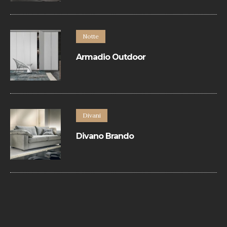
componibile basato sul libero
accostamento di un’ampia varietà di
elementi a terra e a parete.
Notte
Armadio Outdoor
Armadio con apertura battente.
Divani
Divano Brando
Divano contemporaneo in pelle rifinito con
bordino in tinta.