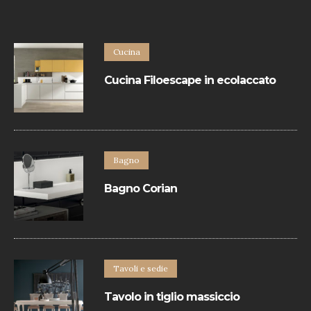
Cucina
Cucina Filoescape in ecolaccato
La Cucina Filoescape in ecolaccato di
Euromobil hanno un design minimal e
sono realizzate con materiali eccellenti.
Bagno
Bagno Corian
Bagno dallo stile minimal che svolge il
suo lavoro di contenimento, di sostegno,
di elegante arredo, integrandosi in ogni
ambiente.
Tavoli e sedie
Tavolo in tiglio massiccio