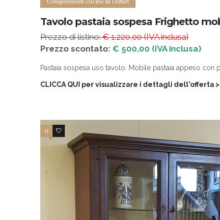
Complementi cucine in Outlet
Tavolo pastaia sospesa Frighetto mob
Prezzo di listino:
€ 1.220,00 (IVA inclusa)
Prezzo scontato:
€ 500,00 (IVA inclusa)
Pastaia sospesa uso tavolo. Mobile pastaia appeso con pi
CLICCA QUI per visualizzare i dettagli dell'offerta
>
0
4