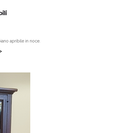
ili
ano apribile in noce.
>