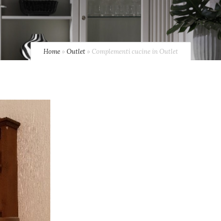
Home
»
Outlet
»
Complementi cucine in Outlet