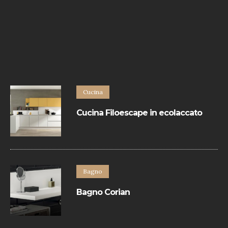
Cucina
Cucina Filoescape in ecolaccato
La Cucina Filoescape in ecolaccato di
Euromobil hanno un design minimal e
sono realizzate con materiali eccellenti.
Bagno
Bagno Corian
Bagno dallo stile minimal che svolge il
suo lavoro di contenimento, di sostegno,
di elegante arredo, integrandosi in ogni