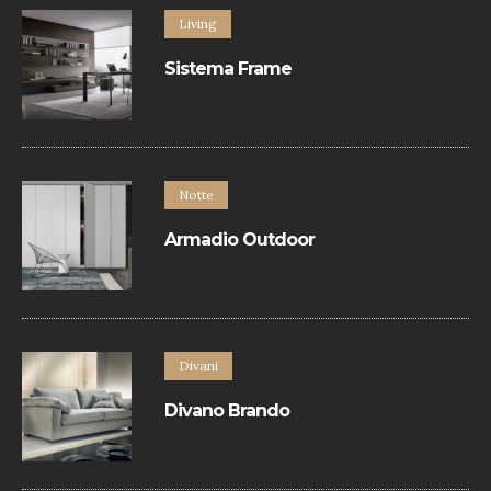
Living
Sistema Frame
Sistema contenitori è un programma
componibile basato sul libero
accostamento di un’ampia varietà di
elementi a terra e a parete.
Notte
Armadio Outdoor
Armadio con apertura battente.
Divani
Divano Brando
Divano contemporaneo in pelle rifinito con
bordino in tinta.