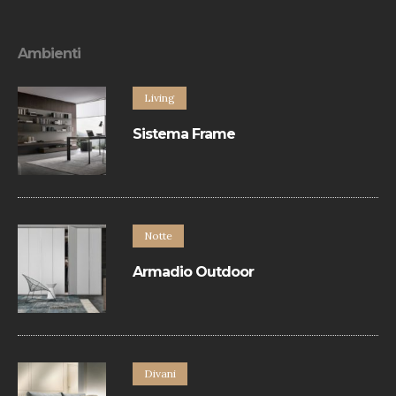
Ambienti
Living
Sistema Frame
Sistema contenitori è un programma
componibile basato sul libero
accostamento di un’ampia varietà di
elementi a terra e a parete.
Notte
Armadio Outdoor
Armadio con apertura battente.
Divani