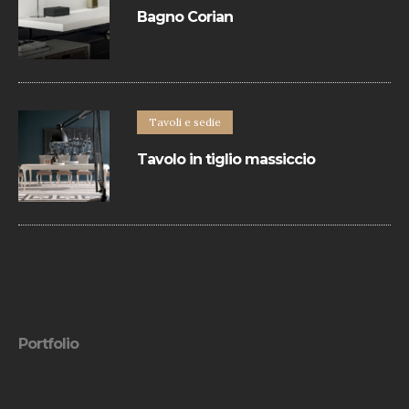
Bagno Corian
Bagno dallo stile minimal che svolge il
suo lavoro di contenimento, di sostegno,
di elegante arredo, integrandosi in ogni
ambiente.
Tavoli e sedie
Tavolo in tiglio massiccio
Il piano e allunghe sono realizzate con
bordo perimetrale in ciliegio massiccio. I
diversi colori e finiture del legno
permettono di creare infinite soluzioni.
Portfolio