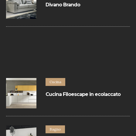
Divano Brando
Divano contemporaneo in pelle rifinito con
bordino in tinta.
Cucina
Cucina Filoescape in ecolaccato
La Cucina Filoescape in ecolaccato di
Euromobil hanno un design minimal e
sono realizzate con materiali eccellenti.
Bagno