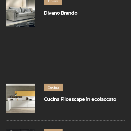
Divani
Divano Brando
Divano contemporaneo in pelle rifinito con
bordino in tinta.
Cucina
Cucina Filoescape in ecolaccato
La Cucina Filoescape in ecolaccato di
Euromobil hanno un design minimal e
sono realizzate con materiali eccellenti.