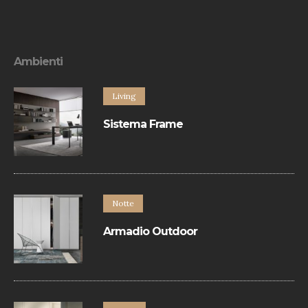
Ambienti
Living
Sistema Frame
Sistema contenitori è un programma
componibile basato sul libero
accostamento di un’ampia varietà di
elementi a terra e a parete.
Notte
Armadio Outdoor
Armadio con apertura battente.