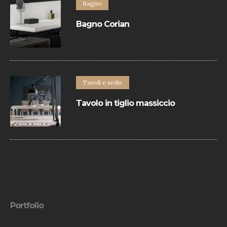
Bagno
Bagno Corian
Bagno dallo stile minimal che svolge il
suo lavoro di contenimento, di sostegno,
di elegante arredo, integrandosi in ogni
ambiente.
Tavoli e sedie
Tavolo in tiglio massiccio
Il piano e allunghe sono realizzate con
bordo perimetrale in ciliegio massiccio. I
diversi colori e finiture del legno
permettono di creare infinite soluzioni.
Portfolio