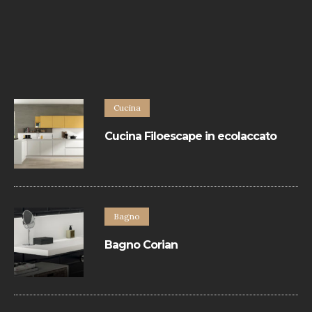
Cucina
Cucina Filoescape in ecolaccato
La Cucina Filoescape in ecolaccato di
Euromobil hanno un design minimal e
sono realizzate con materiali eccellenti.
Bagno
Bagno Corian
Bagno dallo stile minimal che svolge il
suo lavoro di contenimento, di sostegno,
di elegante arredo, integrandosi in ogni
ambiente.