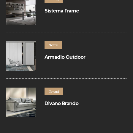
Sistema Frame
Sistema contenitori è un programma
componibile basato sul libero
accostamento di un’ampia varietà di
elementi a terra e a parete.
Notte
Armadio Outdoor
Armadio con apertura battente.
Divani
Divano Brando
Divano contemporaneo in pelle rifinito con
bordino in tinta.