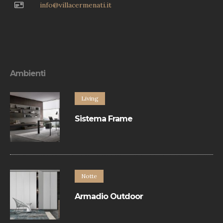
info@villacermenati.it
Ambienti
Living
Sistema Frame
Sistema contenitori è un programma
componibile basato sul libero
accostamento di un’ampia varietà di
elementi a terra e a parete.
Notte
Armadio Outdoor
Armadio con apertura battente.