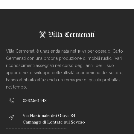
Villa Cermenati è un’azienda nata nel 1953 per opera di Carlo
Cermenati con una propria produzione di mobili rustici. Vari
riconoscimenti assegnati nel corso degli anni, per il suo
apporto nello sviluppo delle attività economiche del settore,
hanno attribuito all’azienda un’immagine di qualità protrattasi
nel tempo.
0362.561448
Via Nazionale dei Giovi, 84
Camnago di Lentate sul Seveso