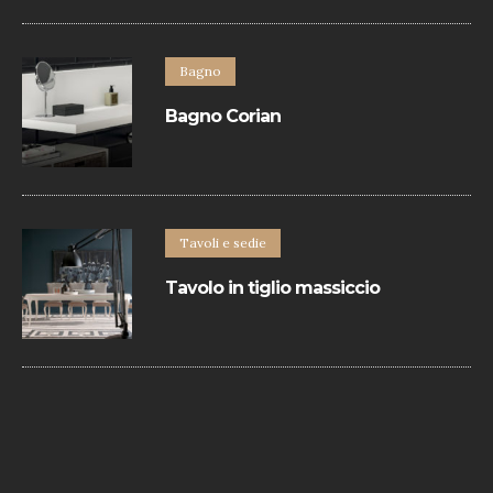
sono realizzate con materiali eccellenti.
Bagno
Bagno Corian
Bagno dallo stile minimal che svolge il
suo lavoro di contenimento, di sostegno,
di elegante arredo, integrandosi in ogni
ambiente.
Tavoli e sedie
Tavolo in tiglio massiccio
Il piano e allunghe sono realizzate con
bordo perimetrale in ciliegio massiccio. I
diversi colori e finiture del legno
permettono di creare infinite soluzioni.